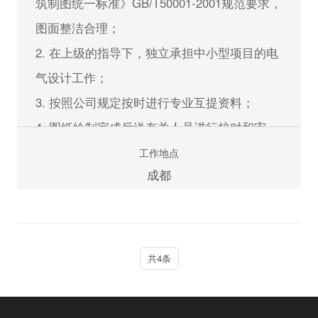
筑制图统一标准》GB/T50001-2001规范要求，
4. 熟练掌握景观专业的设计、施工规程规范及
图面整洁合理；
国家标准，熟悉地方政府的一些基本要求及政
2. 在上级的指导下，独立承担中小型项目的电
策；
气设计工作；
5. 熟练使用CAD、PHOTOSHOP、3DMAX或
3. 按照公司规定按时进行专业互提资料；
SKETCHUP及办公软件。
4. 图纸绘制完成后送有关人员进行校对和审
核，根据校对审核意见进行图纸的修改；
工作地点
立即申请
成都
5. 服从上级工作分配，及时完成领导交办的临
时任务。
任职资格：
共4条
1. 电气自动化或工业自动化等相关专业,本科及
以上学历，中级职称及以上者优先；
2. 具备六年以上，有独立完成中型建筑电气项