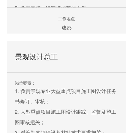
5. 负责完成上级安排的其他工作。
工作地点
任职资格：
成都
1. 城乡规划及相关专业本科及以上学历；城乡
规划行业2 年以下工作经验，应届生优先；
景观设计总工
2. 能熟练使用AUTOCAD、PHOTOSHOP、
OFFICE、SU 等相关软件；
3. 有良好的设计领悟力，具备手绘能力者优
岗位职责：
先；
1. 负责景观专业大型重点项目施工图设计任务
4. 具备较好的方案表现能力和较强文字功底；
书修订、审核；
5. 具备良好的职业道德与团队合作精神，敢于
2. 大型重点项目施工图设计跟踪、监督及施工
担当，能致力于城乡规划设计行业的长期发
图审核把关；
展。
3. 对编制的特殊设备材料技术要求把关；