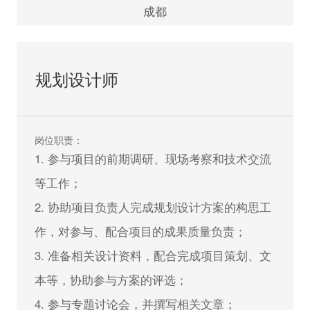
2. 建筑设计行业2年以下工作经验，应届生优
成都
先；
3. 能熟练使用AUTOCAD、PHOTOSHOP、
规划设计师
OFFICE、SU 等相关软件；
4. 有良好的设计领悟力，具备手绘能力者优
先；
岗位职责：
5. 具备较好的方案表现能力和较强文字功底；
1. 参与项目的前期调研、现场考察和技术交流
6. 具备良好的职业道德与团队合作精神，态度
等工作；
认真诚恳。
2. 协助项目负责人完成规划设计方案的构思工
作，对参与、配合项目的成果质量负责；
立即申请
3. 准备相关设计资料，配合完成项目策划、文
本等，协助参与方案的评选；
4. 参与专题讨论会，并撰写相关文章；