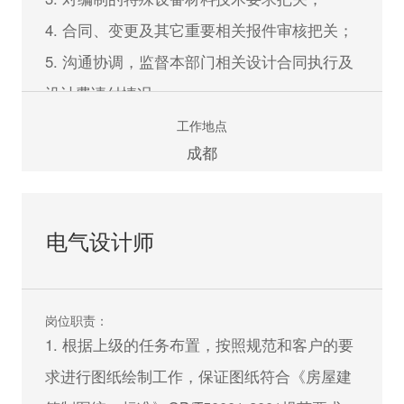
4. 合同、变更及其它重要相关报件审核把关；
立即申请
5. 沟通协调，监督本部门相关设计合同执行及
设计费请付情况；
6. 监督、指导、协调景观设计工作；
工作地点
成都
7. 负责安排、落实技术专业日常工作；
8.协助其它部门外协专业公司。
电气设计师
任职资格：
1. 风景园林或景观专业本科以上学历,10年以
上专业工作经验，有高级职称者优先；
岗位职责：
2. 景观项目经验丰富, 优秀的方案设计能力、
1. 根据上级的任务布置，按照规范和客户的要
良好的艺术素养与审美能力；
求进行图纸绘制工作，保证图纸符合《房屋建
3. 掌握建筑景观相关设计工作；