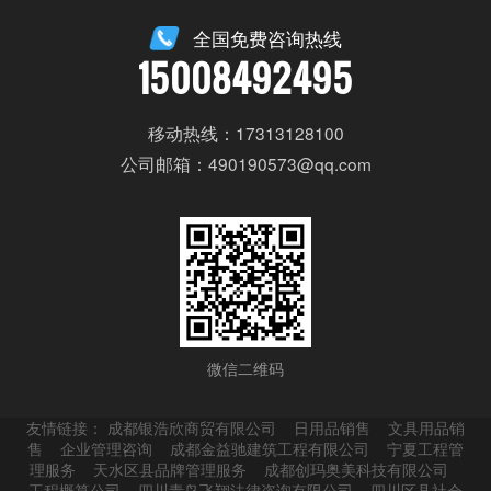
目设计三年以上经验者；
全国免费咨询热线
15008492495
3. 熟练AUTOCAD，天正，PHOTOSHOP等制
图软件；
移动热线：17313128100
4. 工作细心，责任心强，有条理，效率高，配
公司邮箱：490190573@qq.com
合度强。
立即申请
微信二维码
友情链接：
成都银浩欣商贸有限公司
日用品销售
文具用品销
售
企业管理咨询
成都金益驰建筑工程有限公司
宁夏工程管
理服务
天水区县品牌管理服务
成都创玛奥美科技有限公司
工程概算公司
四川青鸟飞翔法律咨询有限公司
四川区县社会