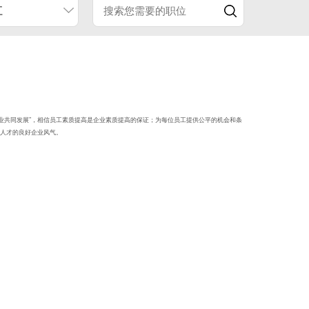
江
企业共同发展”，相信员工素质提高是企业素质提高的保证；为每位员工提供公平的机会和条
人才的良好企业风气。