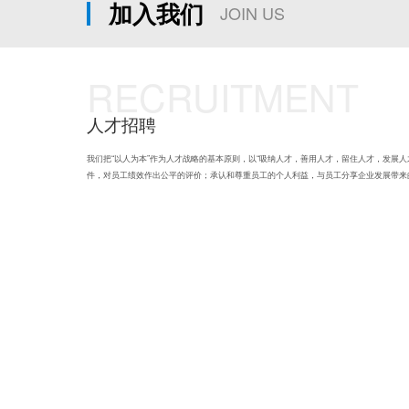
加入我们
JOIN US
RECRUITMENT
人才招聘
我们把“以人为本”作为人才战略的基本原则，以“吸纳人才，善用人才，留住人才，发展
件，对员工绩效作出公平的评价；承认和尊重员工的个人利益，与员工分享企业发展带来