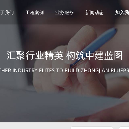
于我们
工程案例
业务服务
新闻动态
加入我
建筑设计
市政设计
电力设计
商物粮储藏（冷库冷冻）
汇聚行业精英 构筑中建蓝图
农林设计
勘察资质
水利设计
风景园林
土地规划
城乡规划
HER INDUSTRY ELITES TO BUILD ZHONGJIAN BLUEP
工程测绘
工程咨询
工程造价