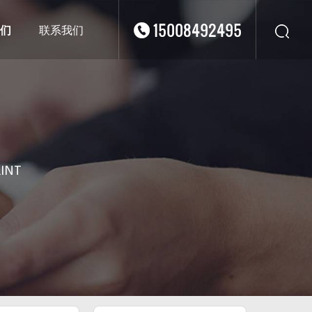
15008492495
们
联系我们
华东
华北
华南
华中
西南
RINT
西北
东南