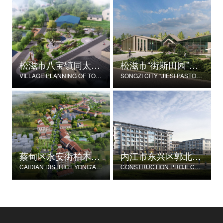
松滋市八宝镇同太湖村村庄规划
松滋市“街斯田园”美丽乡村示范片建设项目
VILLAGE PLANNING OF TONGTAIHU VILLAGE, BABAO TOWN, SONGZI CITY
SONGZI CITY "JIESI PASTORAL" BEAUTIFUL RURAL DEMONSTRATION FILM CONSTRUCTION PROJECT
蔡甸区永安街柏木村郭家庄湾省级美丽乡村试点建设项目
内江市东兴区郭北养老服务中心建设项目
CAIDIAN DISTRICT YONG'AN STREET CYPRESS VILLAGE GUOJIAZHUANG BAY PROVINCIAL BEAUTIFUL VILLAGE PILOT CONSTRUCTION PROJECT
CONSTRUCTION PROJECT OF GUOBEI ELDERLY SERVICE CENTER IN DONGXING DISTRICT, NEIJIANG CITY